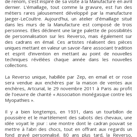
de renom, s’est inspiré de sa visite à la Manufacture en avril
dernier. L’émaillage, tout comme la gravure, est l’un des
métiers rares jalousement développé par la manufacture
Jaeger-LeCoultre. Aujourd’hui, un atelier d’émaillage situé
dans les murs de la Manufacture est composé de trois
personnes. Elles déclinent une large palette de possibilités
de personnalisation sur les Reverso, mais également sur
des cadrans en émail. Ces artistes réalisent des pièces
uniques mettant en valeur un savoir-faire associant tradition
et esprit d’invention en mettant au point de nouvelles
techniques révélées chaque année dans les nouvelles
collections.
La Reverso unique, habillée par Zep, en email et or rose
sera vendue aux enchères par la maison de ventes aux
enchères, Artcurial, le 29 novembre 2011 à Paris au profit
de l’oeuvre de charité « Association monégasque contre les
Myopathies ».
Il y a bien longtemps, en 1931, dans un tourbillon de
poussière et le martèlement des sabots des chevaux, une
idée voyait le jour : une montre dont le cadran pouvait se
mettre à l’abri des chocs, tout en offrant aux regards un
fond gravé personnalisé. 80 ans plus tard, la Reverso,