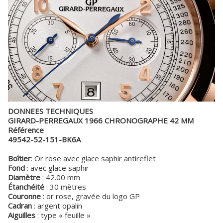
DONNEES TECHNIQUES
GIRARD-PERREGAUX 1966 CHRONOGRAPHE 42 MM
Référence
49542-52-151-BK6A
Boîtier
: Or rose avec glace saphir antireflet
Fond
: avec glace saphir
Diamètre
: 42.00 mm
Étanchéité
: 30 mètres
Couronne
: or rose, gravée du logo GP
Cadran
: argent opalin
Aiguilles
: type « feuille »