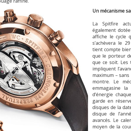
ouage raffiné.
Un mécanisme sau
La Spitfire act
également dotée 
affiche le cycle
s’achèvera le 29
tient compte bie
que le porteur d
que ce soit. Les 
impliquent l’ava
maximum – sans l
montre. Le méc
emmagasine la f
d’énergie chaque
garde en réserv
disques de la date
disque de l’anné
avancés. Le cale
moyen de la cour