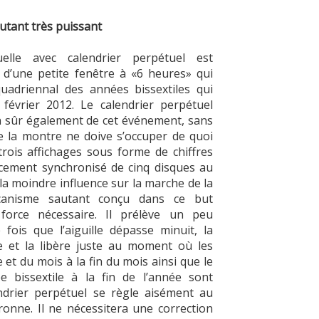
tant très puissant
uelle avec calendrier perpétuel est
d’une petite fenêtre à «6 heures» qui
 quadriennal des années bissextiles qui
 février 2012. Le calendrier perpétuel
n sûr également de cet événement, sans
e la montre ne doive s’occuper de quoi
trois affichages sous forme de chiffres
ncement synchronisé de cinq disques au
a moindre influence sur la marche de la
anisme sautant conçu dans ce but
orce nécessaire. Il prélève un peu
 fois que l’aiguille dépasse minuit, la
e et la libère juste au moment où les
 et du mois à la fin du mois ainsi que le
e bissextile à la fin de l’année sont
ndrier perpétuel se règle aisément au
onne. Il ne nécessitera une correction