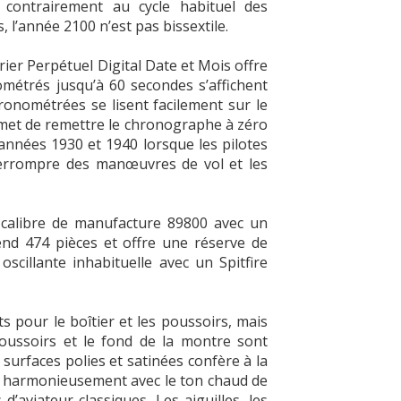
, contrairement au cycle habituel des
, l’année 2100 n’est pas bissextile.
rier Perpétuel Digital Date et Mois offre
ométrés jusqu’à 60 secondes s’affichent
ronométrées se lisent facilement sur le
rmet de remettre le chronographe à zéro
s années 1930 et 1940 lorsque les pilotes
terrompre des manœuvres de vol et les
e calibre de manufacture 89800 avec un
nd 474 pièces et offre une réserve de
illante inhabituelle avec un Spitfire
 pour le boîtier et les poussoirs, mais
poussoirs et le fond de la montre sont
surfaces polies et satinées confère à la
ste harmonieusement avec le ton chaud de
d’aviateur classiques. Les aiguilles, les