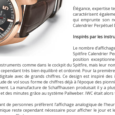
Élégance, expertise 
caractérisent égalem
qui emprunte son no
Calendrier Perpétuel D
Inspirés par les inst
Le nombre d’affichage
Spitfire Calendrier P
position exceptionne
9 instruments comme dans le cockpit du Spitfire, mais leur n
 cependant très bien équilibré et ordonné. Pour la première
digitale avec de grands chiffres. Ce design est inspiré de
tude de vol sous forme de chiffres déjà à l’époque des pionni
ent. La manufacture de Schaffhausen produisait il y a plus
s et des minutes grâce au système Pallweber. IWC était alors
t de personnes préfèrent l’affichage analogique de l’heure, 
nique reste cependant nécessaire pour afficher le jour et l