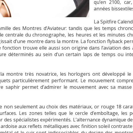
qu’en 2100, car
années bissextiles
La Spitfire Calend
famille des Montres d’Aviateur: tandis que les temps chron
e centrale du chronographe, les heures et les minutes ch
gissait d’une montre dans la montre. La fonction flyback pe
e fonction trouve elle aussi son origine dans l’aviation de
bure déterminés au sein d’un certain laps de temps ou in
la montre très novatrice, les horlogers ont développé l
uets particulièrement performant. Le mouvement compre
e saphir permet d’admirer le mouvement avec sa masse osc
le non seulement au choix des matériaux, or rouge 18 carats
urfaces. Les zones telles que le cercle d’emboîtage, les 
r des spécialistes expérimentés. L’alternance dynamique de 
ardoise aux reflets métalliques avec finition soleil contra
métal et le cuir sont indissociables du design des montres 