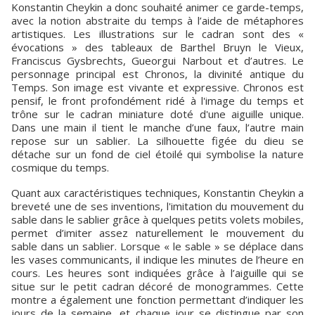
Konstantin Cheykin a donc souhaité animer ce garde-temps,
avec la notion abstraite du temps à l’aide de métaphores
artistiques. Les illustrations sur le cadran sont des «
évocations » des tableaux de Barthel Bruyn le Vieux,
Franciscus Gysbrechts, Gueorgui Narbout et d’autres. Le
personnage principal est Chronos, la divinité antique du
Temps. Son image est vivante et expressive. Chronos est
pensif, le front profondément ridé à l'image du temps et
trône sur le cadran miniature doté d'une aiguille unique.
Dans une main il tient le manche d’une faux, l’autre main
repose sur un sablier. La silhouette figée du dieu se
détache sur un fond de ciel étoilé qui symbolise la nature
cosmique du temps.
Quant aux caractéristiques techniques, Konstantin Cheykin a
breveté une de ses inventions, l'imitation du mouvement du
sable dans le sablier grâce à quelques petits volets mobiles,
permet d’imiter assez naturellement le mouvement du
sable dans un sablier. Lorsque « le sable » se déplace dans
les vases communicants, il indique les minutes de l’heure en
cours. Les heures sont indiquées grâce à l’aiguille qui se
situe sur le petit cadran décoré de monogrammes. Cette
montre a également une fonction permettant d’indiquer les
jours de la semaine, et chaque jour se distingue par son