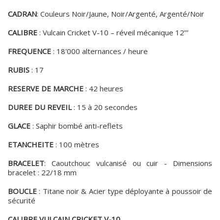
CADRAN
: Couleurs Noir/Jaune, Noir/Argenté, Argenté/Noir
CALIBRE
: Vulcain Cricket V-10 – réveil mécanique 12’’’
FREQUENCE
: 18'000 alternances / heure
RUBIS
: 17
RESERVE DE MARCHE
: 42 heures
DUREE DU REVEIL
: 15 à 20 secondes
GLACE
: Saphir bombé anti-reflets
ETANCHEITE
: 100 mètres
BRACELET
: Caoutchouc vulcanisé ou cuir - Dimensions
bracelet : 22/18 mm
BOUCLE
: Titane noir & Acier type déployante à poussoir de
sécurité
CALIBRE VULCAIN CRICKET V-10