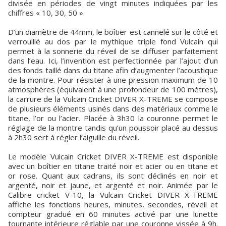
divisée en périodes de vingt minutes indiquées par les
chiffres « 10, 30, 50 ».
D’un diamètre de 44mm, le boîtier est cannelé sur le côté et
verrouillé au dos par le mythique triple fond Vulcain qui
permet à la sonnerie du réveil de se diffuser parfaitement
dans l’eau. Ici, l’invention est perfectionnée par l’ajout d’un
des fonds taillé dans du titane afin d’augmenter l’acoustique
de la montre. Pour résister à une pression maximum de 10
atmosphères (équivalent à une profondeur de 100 mètres),
la carrure de la Vulcain Cricket DIVER X-TREME se compose
de plusieurs éléments usinés dans des matériaux comme le
titane, l’or ou l’acier. Placée à 3h30 la couronne permet le
réglage de la montre tandis qu’un poussoir placé au dessus
à 2h30 sert à régler l’aiguille du réveil.
Le modèle Vulcain Cricket DIVER X-TREME est disponible
avec un boîtier en titane traité noir et acier ou en titane et
or rose. Quant aux cadrans, ils sont déclinés en noir et
argenté, noir et jaune, et argenté et noir. Animée par le
Calibre cricket V-10, la Vulcain Cricket DIVER X-TREME
affiche les fonctions heures, minutes, secondes, réveil et
compteur gradué en 60 minutes activé par une lunette
tournante intérieure réglable par une couronne vissée à 9h.