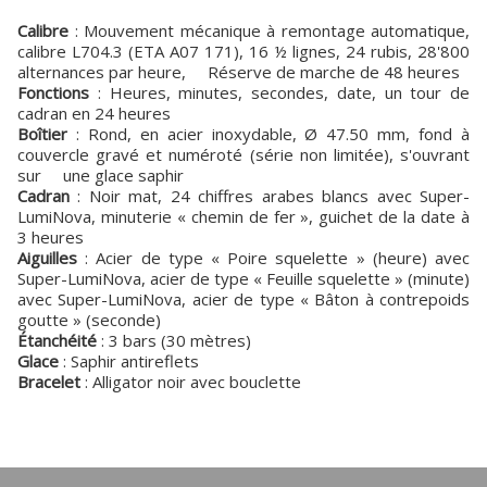
Calibre
: Mouvement mécanique à remontage automatique,
calibre L704.3 (ETA A07 171), 16 ½ lignes, 24 rubis, 28'800
alternances par heure, Réserve de marche de 48 heures
Fonctions
: Heures, minutes, secondes, date, un tour de
cadran en 24 heures
Boîtier
: Rond, en acier inoxydable, Ø 47.50 mm, fond à
couvercle gravé et numéroté (série non limitée), s'ouvrant
sur une glace saphir
Cadran
: Noir mat, 24 chiffres arabes blancs avec Super-
LumiNova, minuterie « chemin de fer », guichet de la date à
3 heures
Aiguilles
: Acier de type « Poire squelette » (heure) avec
Super-LumiNova, acier de type « Feuille squelette » (minute)
avec Super-LumiNova, acier de type « Bâton à contrepoids
goutte » (seconde)
Étanchéité
: 3 bars (30 mètres)
Glace
: Saphir antireflets
Bracelet
: Alligator noir avec bouclette
Par Fabrice Gueroux