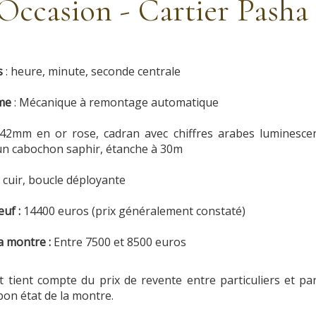
Occasion - Cartier Pash
s
: heure, minute, seconde centrale
sme
: Mécanique à remontage automatique
 42mm en or rose, cadran avec chiffres arabes luminescen
un cabochon saphir, étanche à 30m
: cuir, boucle déployante
euf :
14400 euros (prix généralement constaté)
a montre :
Entre 7500 et 8500 euros
 et tient compte du prix de revente entre particuliers et p
 bon état de la montre.