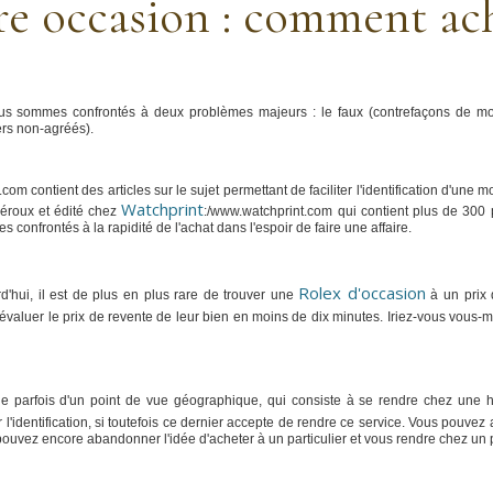
e occasion : comment ach
us sommes confrontés à deux problèmes majeurs : le faux (contrefaçons de mon
ers non-agréés).
m contient des articles sur le sujet permettant de faciliter l'identification d'une m
Watchprint
uéroux et édité chez
:/www.watchprint.com qui contient plus de 300 
onfrontés à la rapidité de l'achat dans l'espoir de faire une affaire.
Rolex d'occasion
urd'hui, il est de plus en plus rare de trouver une
à un prix 
té à évaluer le prix de revente de leur bien en moins de dix minutes. Iriez-vous vou
que parfois d'un point de vue géographique, qui consiste à se rendre chez une 
identification, si toutefois ce dernier accepte de rendre ce service. Vous pouvez au
 pouvez encore abandonner l'idée d'acheter à un particulier et vous rendre chez un 