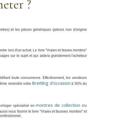
eter ?
tres) et les pièces génériques (pièces non d'origine
ontre lors d'un achat. Le livre "Vraies et fasses montres"
pages sur le sujet et qui aidera grandement l'acheteur
défiant toute concurrence. Effectivement, les vendeurs
Breitling d'occasion
s-même revendre votre
à 50% du
montres de collection ou
horloger spécialisé en
ssi vous fournir le livre "Vraies et fausses montres" et
professionnel.