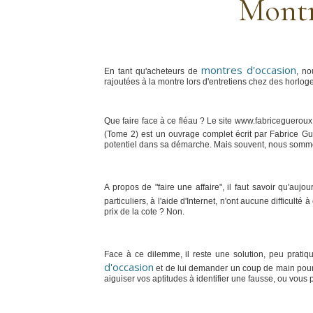
Montr
montres d'occasion
En tant qu'acheteurs de
, no
rajoutées à la montre lors d'entretiens chez des horlog
Que faire face à ce fléau ? Le site www.fabricegueroux.co
(Tome 2) est un ouvrage complet écrit par Fabrice G
potentiel dans sa démarche. Mais souvent, nous sommes c
A propos de "faire une affaire", il faut savoir qu'aujo
particuliers, à l'aide d'Internet, n'ont aucune difficul
prix de la cote ? Non.
Face à ce dilemme, il reste une solution, peu prati
d'occasion
et de lui demander un coup de main pour l'
aiguiser vos aptitudes à identifier une fausse, ou vous