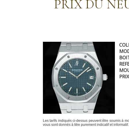
PRIX DU NE
COL
MOD
BOIT
REF
MOU
PRIX
Les tarifs indiqués ci-dessus peuvent être soumis à modi
vous sont donnés à titre purement indicatif et informatif.