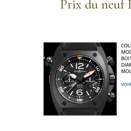
Prix du neuf
COL
MODE
BOIT
DIA
MOU
VOIR