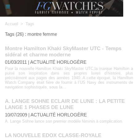
Accueil
>
Tags
Tags (26) : montre femme
Montre Hamilton Khaki SkyMaster UTC - Temps
sidéral et charme moderne
01/03/2011
|
ACTUALITÉ HORLOGÈRE
Pour la nouvelle Hamilton Khaki SkyMaster UTC,la marque Hamilton a
puisé son inspiration dans ses propres livres d’histoire, plus
précisément aux pages des années 1940. A cette époque, la Hamilton
Watch Company était fière de fournir à l’US Navy des instruments de
navigation sophistiqués, sous la...
A. LANGE SOHNE ECLAIR DE LUNE : LA PETITE
LANGE 1 PHASES DE LUNE
10/07/2009
|
ACTUALITÉ HORLOGÈRE
A. Lange Söhne lance son premier modèle féminin à complication.
LA NOUVELLE EDOX CLASSE-ROYALE