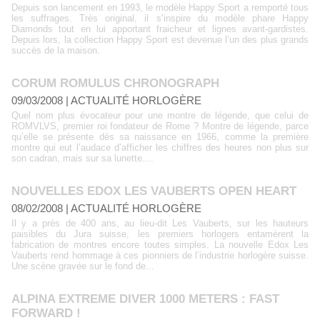
Depuis son lancement en 1993, le modèle Happy Sport a remporté tous
les suffrages. Très original, il s’inspire du modèle phare Happy
Diamonds tout en lui apportant fraicheur et lignes avant-gardistes.
Depuis lors, la collection Happy Sport est devenue l’un des plus grands
succès de la maison.
CORUM ROMULUS CHRONOGRAPH
09/03/2008
|
ACTUALITÉ HORLOGÈRE
Quel nom plus évocateur pour une montre de légende, que celui de
ROMVLVS, premier roi fondateur de Rome ? Montre de légende, parce
qu’elle se présente dès sa naissance en 1966, comme la première
montre qui eut l’audace d’afficher les chiffres des heures non plus sur
son cadran, mais sur sa lunette....
NOUVELLES EDOX LES VAUBERTS OPEN HEART
08/02/2008
|
ACTUALITÉ HORLOGÈRE
Il y a près de 400 ans, au lieu-dit Les Vauberts, sur les hauteurs
paisibles du Jura suisse, les premiers horlogers entamèrent la
fabrication de montres encore toutes simples. La nouvelle Edox Les
Vauberts rend hommage à ces pionniers de l’industrie horlogère suisse.
Une scène gravée sur le fond de...
ALPINA EXTREME DIVER 1000 METERS : FAST
FORWARD !