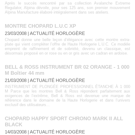
Après le succès rencontré par sa collection Avalanche Extreme
Regulator, Alpina dévoile, pour ses 125 ans, son premier mouvement
Alpina Manufacture élaboré intégralement dans ses ateliers.
MONTRE CHOPARD L.U.C XP
23/03/2008
|
ACTUALITÉ HORLOGÈRE
Chopard donne une belle leçon d’élégance avec cette montre extra-
plate qui vient compléter l’offre de Haute Horlogerie L.U.C. Ce modèle
empreint de raffinement et de sobriété, devenu un classique, est
désormais proposé en or rose ou en or gris avec un cadran en ardoise.
BELL & ROSS INSTRUMENT BR 02 ORANGE - 1 000
M Boîtier 44 mm
21/03/2008
|
ACTUALITÉ HORLOGÈRE
INSTRUMENT DE PLONGÉE PROFESSIONNEL ÉTANCHE À 1 000
M Parce que les montres Bell & Ross répondent parfaitement aux
exigences de l’extrême, Bell & Ross est devenue une marque de
référence dans le domaine de la Haute Horlogerie et dans l’univers
exclusif des utilisateurs...
CHOPARD HAPPY SPORT CHRONO MARK II ALL
BLACK
14/03/2008
|
ACTUALITÉ HORLOGÈRE