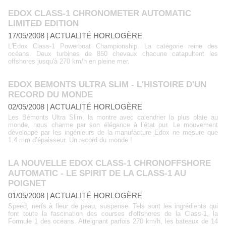
EDOX CLASS-1 CHRONOMETER AUTOMATIC
LIMITED EDITION
17/05/2008
|
ACTUALITÉ HORLOGÈRE
L'Edox Class-1 Powerboat Championship. La catégorie reine des
océans. Deux turbines de 850 chevaux chacune catapultent les
offshores jusqu'à 270 km/h en pleine mer.
EDOX BEMONTS ULTRA SLIM - L'HISTOIRE D'UN
RECORD DU MONDE
02/05/2008
|
ACTUALITÉ HORLOGÈRE
Les Bémonts Ultra Slim, la montre avec calendrier la plus plate au
monde, nous charme par son élégance à l’état pur. Le mouvement
développé par les ingénieurs de la manufacture Edox ne mesure que
1.4 mm d’épaisseur. Un record du monde !
LA NOUVELLE EDOX CLASS-1 CHRONOFFSHORE
AUTOMATIC - LE SPIRIT DE LA CLASS-1 AU
POIGNET
01/05/2008
|
ACTUALITÉ HORLOGÈRE
Speed, nerfs à fleur de peau, suspense. Tels sont les ingrédients qui
font toute la fascination des courses d'offshores de la Class-1, la
Formule 1 des océans. Atteignant parfois 270 km/h, les bateaux de 14