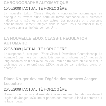
CHRONOGRAPHE AUTOMATIQUE
10/06/2008
|
ACTUALITÉ HORLOGÈRE
La nouvelle Edox Classe Royale chronographe automatique se
distingue au travers d’une boîte de forme composée de 6 éléments
indépendants fixés les uns aux autres. Les poussoirs et la couronne
sont harmonieusement intégrés dans la boîte. Pour couronner le tout;
un verre saphir antireflets bombé. Un...
LA NOUVELLE EDOX CLASS-1 REGULATOR
AUTOMATIC
22/05/2008
|
ACTUALITÉ HORLOGÈRE
Le suspense à l'état pur. L'Edox Class-1 Powerboat Championship. La
Formule 1 des mers du monde. Dès que les offshores de 14 mètres de
long capables de flirter avec les 270 km/h se trouvent en pleine mer, la
technique de chronométrage EDOX assistée par satellites prend en
charge le...
Diane Kruger devient l'égérie des montres Jaeger
Lecoultre
20/05/2008
|
ACTUALITÉ HORLOGÈRE
Diane Kruger, l'actrice allemande à la renommée internationale devient
l'égérie de Jaeger-LeCoultre et portera ses montres à la ville comme sur
le tapis rouge.